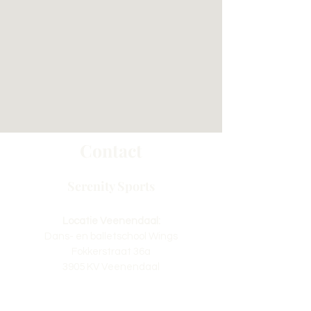
Contact
Serenity Sports
Locatie Veenendaal:
Dans- en balletschool Wings
Fokkerstraat 36a
3905 KV Veenendaal