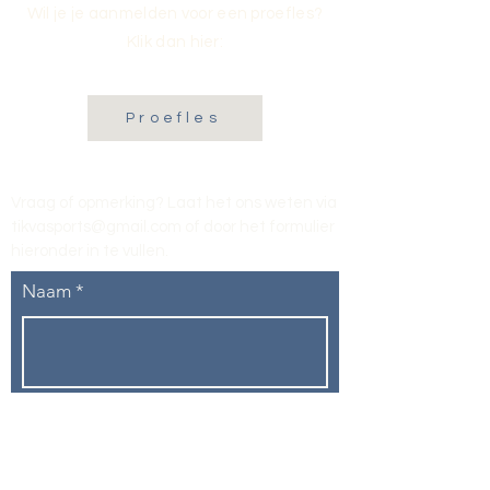
Wil je je aanmelden voor een proefles?
Klik dan hier:
Proefles
Vraag of opmerking? Laat het ons weten via
tikvasports@gmail.com
of door het formulier
hieronder in te vullen
.
Naam
E-mailadres