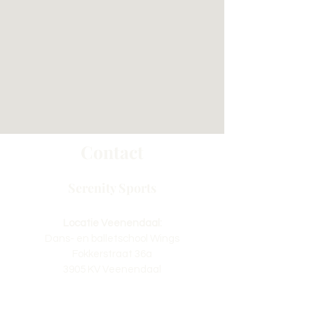
Contact
Serenity Sports
Locatie Veenendaal:
Dans- en balletschool Wings
Fokkerstraat 36a
3905 KV Veenendaal