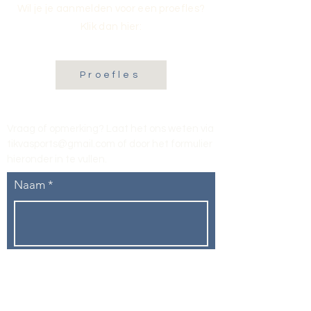
Wil je je aanmelden voor een proefles?
Klik dan hier:
Proefles
Vraag of opmerking? Laat het ons weten via
tikvasports@gmail.com
of door het formulier
hieronder in te vullen
.
Naam
E-mailadres