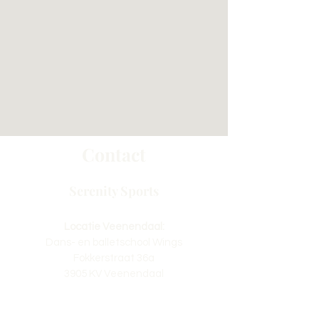
Contact
Serenity Sports
Locatie Veenendaal:
Dans- en balletschool Wings
Fokkerstraat 36a
3905 KV Veenendaal