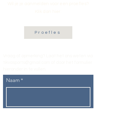
Wil je je aanmelden voor een proefles?
Klik dan hier:
Proefles
Vraag of opmerking? Laat het ons weten via
tikvasports@gmail.com
of door het formulier
hieronder in te vullen
.
Naam
E-mailadres