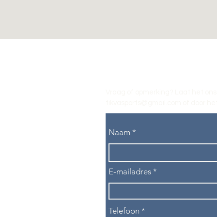
Vraag of opmerking? Laat het ons
tikvasports@gmail.com
of door het
Naam
E-mailadres
Telefoon