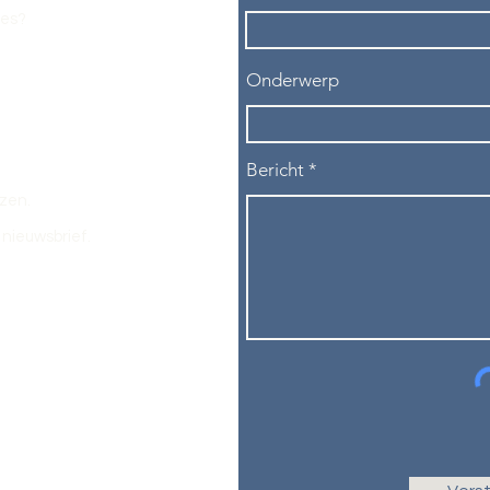
les?
Onderwerp
Bericht
ezen.
nieuwsbrief.