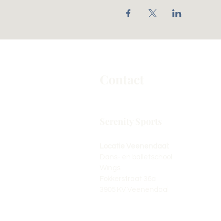
Contact
Serenity Sports
Locatie Veenendaal:
Dans- en balletschool
Wings
Fokkerstraat 36a
3905 KV Veenendaal