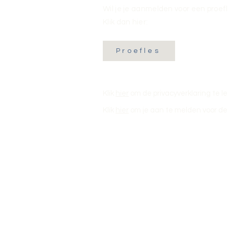
Wil je je aanmelden voor een proef
Klik dan hier:
Proefles
Klik
hier
om de privacyverklaring te l
Klik
hier
om je aan te melden voor de 