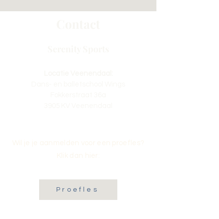
Contact
Serenity Sports
Locatie Veenendaal:
Dans- en balletschool Wings
Fokkerstraat 36a
3905 KV Veenendaal
Wil je je aanmelden voor een proefles?
Klik dan hier:
Proefles