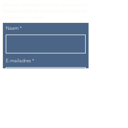
Vraag of opmerking? Laat het ons weten via
tikvasports@gmail.com
of door het formulier
hieronder in te vullen
.
Naam
E-mailadres
Telefoon
Onderwerp