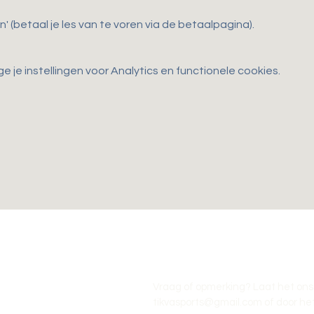
n' (betaal je les van te voren via de betaalpagina).
je instellingen voor Analytics en functionele cookies.
Vraag of opmerking? Laat het ons
tikvasports@gmail.com
of door het