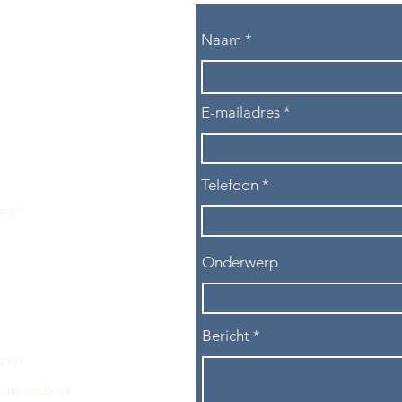
Naam
E-mailadres
Telefoon
les?
Onderwerp
Bericht
ezen.
nieuwsbrief.