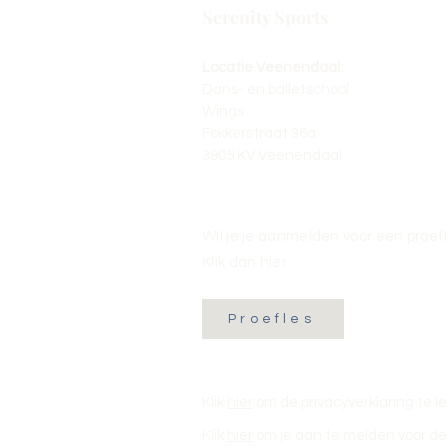
Serenity Sports
Locatie Veenendaal:
Dans- en balletschool
Wings
Fokkerstraat 36a
3905 KV Veenendaal
Wil je je aanmelden voor een proef
Klik dan hier:
Proefles
Klik
hier
om de privacyverklaring te l
Klik
hier
om je aan te melden voor de 