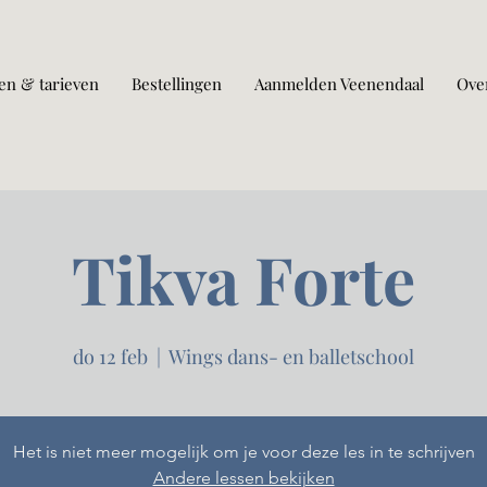
en & tarieven
Bestellingen
Aanmelden Veenendaal
Ove
Tikva Forte
do 12 feb
  |  
Wings dans- en balletschool
Het is niet meer mogelijk om je voor deze les in te schrijven
Andere lessen bekijken