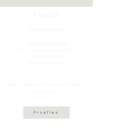
Contact
Serenity Sports
Locatie Veenendaal:
Dans- en balletschool Wings
Fokkerstraat 36a
3905 KV Veenendaal
Wil je je aanmelden voor een proefles?
Klik dan hier:
Proefles