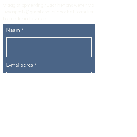
Vraag of opmerking? Laat het ons weten via
tikvasports@gmail.com
of door het formulier
hieronder in te vullen
.
Naam
E-mailadres
Telefoon
Onderwerp