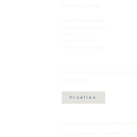
Serenity Sports
Locatie Veenendaal:
Dans- en balletschool
Wings
Fokkerstraat 36a
3905 KV Veenendaal
Wil je je aanmelden voor een proef
Klik dan hier:
Proefles
Klik
hier
om de privacyverklaring te l
Klik
hier
om je aan te melden voor de 