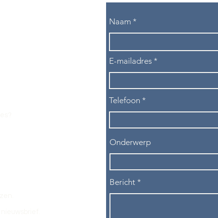
Naam
E-mailadres
Telefoon
les?
Onderwerp
Bericht
ezen.
nieuwsbrief.