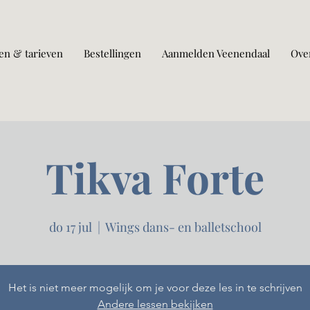
en & tarieven
Bestellingen
Aanmelden Veenendaal
Ove
Tikva Forte
do 17 jul
  |  
Wings dans- en balletschool
Het is niet meer mogelijk om je voor deze les in te schrijven
Andere lessen bekijken