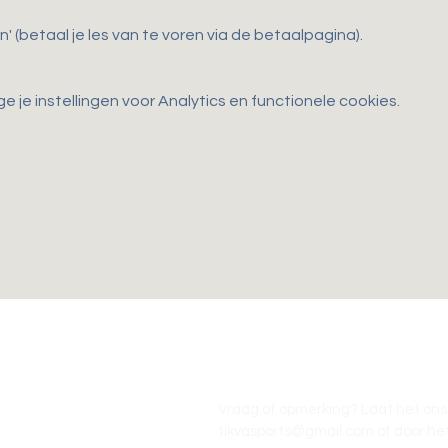
n' (betaal je les van te voren via de betaalpagina).
je instellingen voor Analytics en functionele cookies.
Vraag of opmerking? Laat het ons
tikvasports@gmail.com
of door het