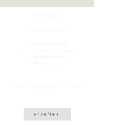
Contact
Serenity Sports
Locatie Veenendaal:
Dans- en balletschool Wings
Fokkerstraat 36a
3905 KV Veenendaal
Wil je je aanmelden voor een proefles?
Klik dan hier:
Proefles