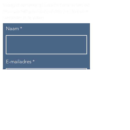
Vraag of opmerking? Laat het ons weten via
tikvasports@gmail.com
of door het formulier
hieronder in te vullen
.
Naam
E-mailadres
Telefoon
Onderwerp