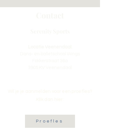
Contact
Serenity Sports
Locatie Veenendaal:
Dans- en balletschool Wings
Fokkerstraat 36a
3905 KV Veenendaal
Wil je je aanmelden voor een proefles?
Klik dan hier:
Proefles