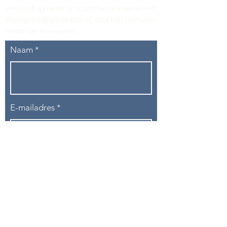
Vraag of opmerking? Laat het ons weten via
tikvasports@gmail.com
of door het formulier
hieronder in te vullen
.
Naam
E-mailadres
Telefoon
Onderwerp