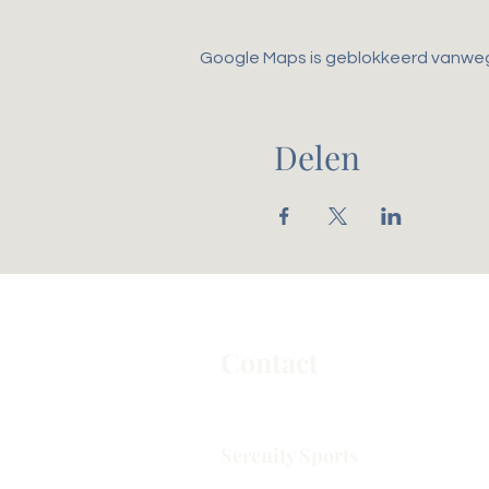
Google Maps is geblokkeerd vanwege 
Delen
Contact
Serenity Sports