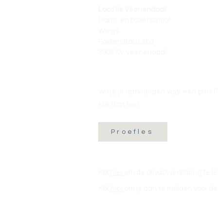
Locatie Veenendaal:
Dans- en balletschool
Wings
Fokkerstraat 36a
3905 KV Veenendaal
Wil je je aanmelden voor een proef
Klik dan hier:
Proefles
Klik
hier
om de privacyverklaring te l
Klik
hier
om je aan te melden voor de 