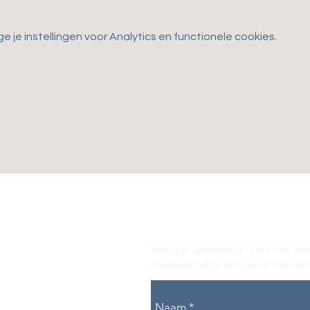
je instellingen voor Analytics en functionele cookies.
Vraag of opmerking? Laat het ons
tikvasports@gmail.com
of door het
Naam