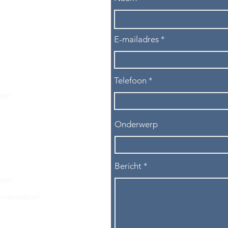
E-mailadres
Telefoon
les?
Onderwerp
Bericht
ezen.
nieuwsbrief.