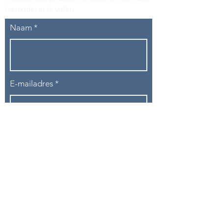
hieronder in te vullen
.
Naam
E-mailadres
Telefoon
Onderwerp
Bericht