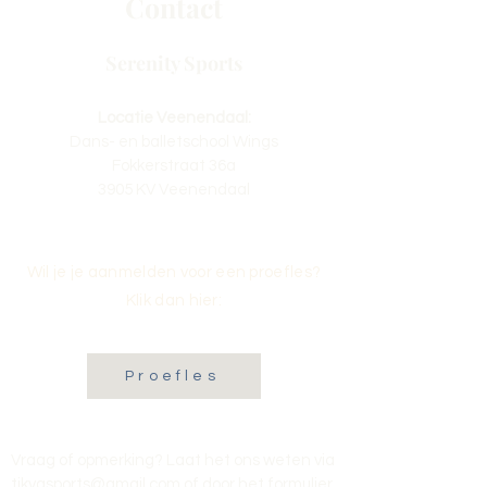
Contact
Serenity Sports
Locatie Veenendaal:
Dans- en balletschool Wings
Fokkerstraat 36a
3905 KV Veenendaal
Wil je je aanmelden voor een proefles?
Klik dan hier:
Proefles
Vraag of opmerking? Laat het ons weten via
tikvasports@gmail.com
of door het formulier