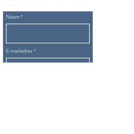
hieronder in te vullen
.
Naam
E-mailadres
Telefoon
Onderwerp
Bericht