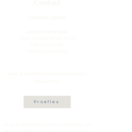
Contact
Serenity Sports
Locatie Veenendaal:
Dans- en balletschool Wings
Fokkerstraat 36a
3905 KV Veenendaal
Wil je je aanmelden voor een proefles?
Klik dan hier:
Proefles
Vraag of opmerking? Laat het ons weten via
tikvasports@gmail.com
of door het formulier