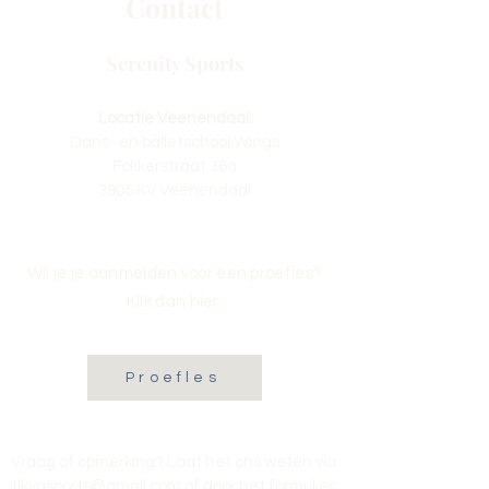
Contact
Serenity Sports
Locatie Veenendaal:
Dans- en balletschool Wings
Fokkerstraat 36a
3905 KV Veenendaal
Wil je je aanmelden voor een proefles?
Klik dan hier:
Proefles
Vraag of opmerking? Laat het ons weten via
tikvasports@gmail.com
of door het formulier