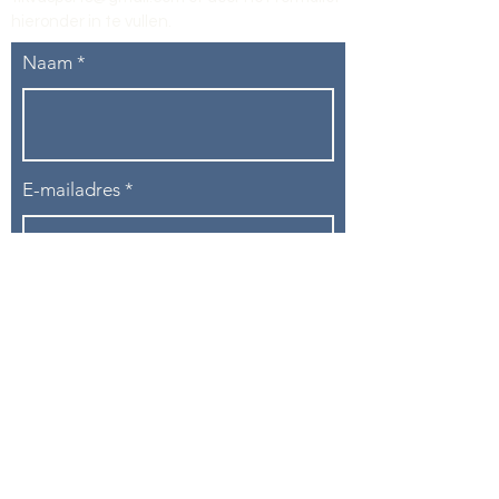
hieronder in te vullen
.
Naam
E-mailadres
Telefoon
Onderwerp
Bericht