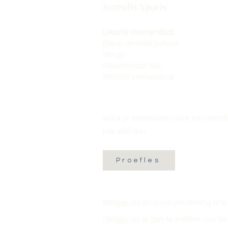
Serenity Sports
Locatie Veenendaal:
Dans- en balletschool
Wings
Fokkerstraat 36a
3905 KV Veenendaal
Wil je je aanmelden voor een proef
Klik dan hier:
Proefles
Klik
hier
om de privacyverklaring te l
Klik
hier
om je aan te melden voor de 