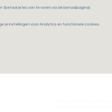
n' (betaal je les van te voren via de betaalpagina).
je instellingen voor Analytics en functionele cookies.
Vraag of opmerking? Laat het ons
tikvasports@gmail.com
of door het