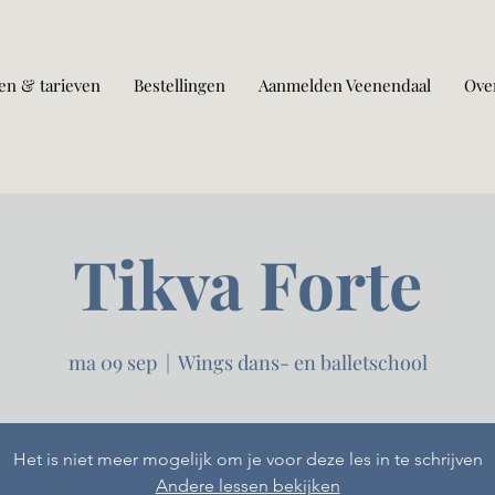
en & tarieven
Bestellingen
Aanmelden Veenendaal
Ove
Tikva Forte
ma 09 sep
  |  
Wings dans- en balletschool
Het is niet meer mogelijk om je voor deze les in te schrijven
Andere lessen bekijken