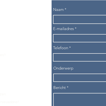
Naam
E-mailadres
Telefoon
les?
Onderwerp
Bericht
ezen.
nieuwsbrief.