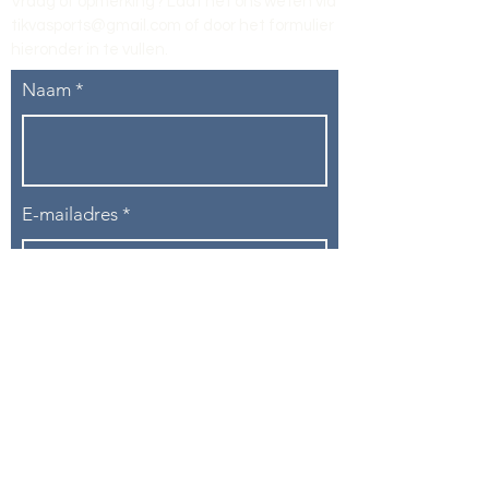
Vraag of opmerking? Laat het ons weten via
tikvasports@gmail.com
of door het formulier
hieronder in te vullen
.
Naam
E-mailadres
Telefoon
Onderwerp