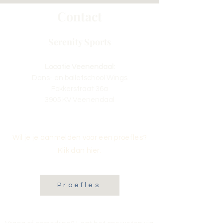
Contact
Serenity Sports
Locatie Veenendaal:
Dans- en balletschool Wings
Fokkerstraat 36a
3905 KV Veenendaal
Wil je je aanmelden voor een proefles?
Klik dan hier:
Proefles