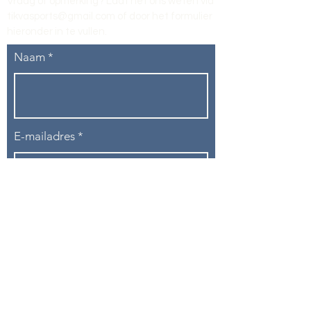
Vraag of opmerking? Laat het ons weten via
tikvasports@gmail.com
of door het formulier
hieronder in te vullen
.
Naam
E-mailadres
Telefoon
Onderwerp