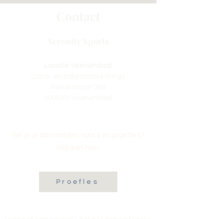
Contact
Serenity Sports
Locatie Veenendaal:
Dans- en balletschool Wings
Fokkerstraat 36a
3905 KV Veenendaal
Wil je je aanmelden voor een proefles?
Klik dan hier:
Proefles