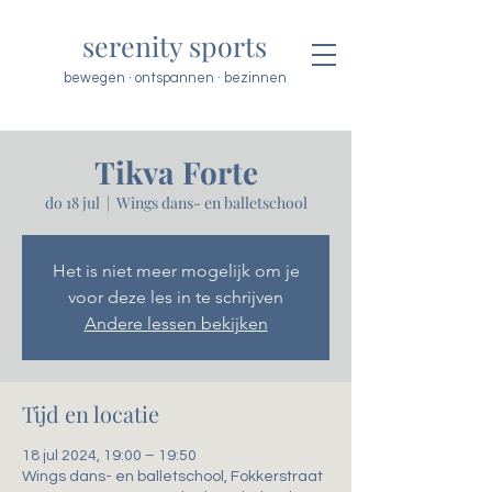
serenity sports
bewegen · ontspannen · bezinnen
Tikva Forte
do 18 jul
  |  
Wings dans- en balletschool
Het is niet meer mogelijk om je
voor deze les in te schrijven
Andere lessen bekijken
Tijd en locatie
18 jul 2024, 19:00 – 19:50
Wings dans- en balletschool, Fokkerstraat