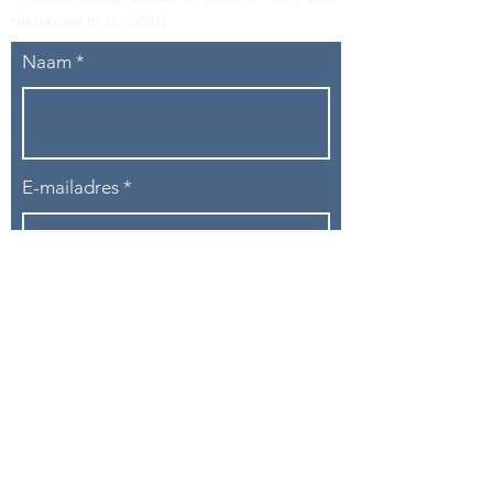
hieronder in te vullen
.
Naam
E-mailadres
Telefoon
Onderwerp
Bericht