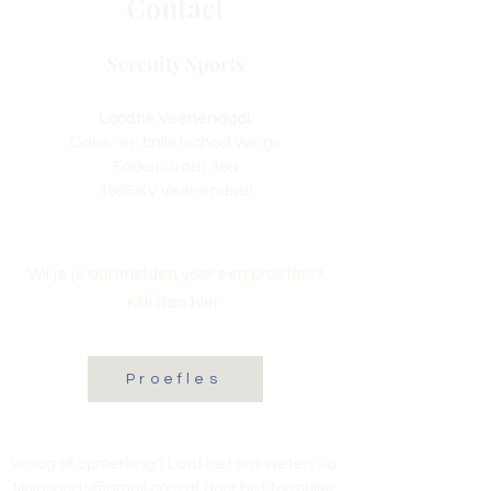
Contact
Serenity Sports
Locatie Veenendaal:
Dans- en balletschool Wings
Fokkerstraat 36a
3905 KV Veenendaal
Wil je je aanmelden voor een proefles?
Klik dan hier:
Proefles
Vraag of opmerking? Laat het ons weten via
tikvasports@gmail.com
of door het formulier