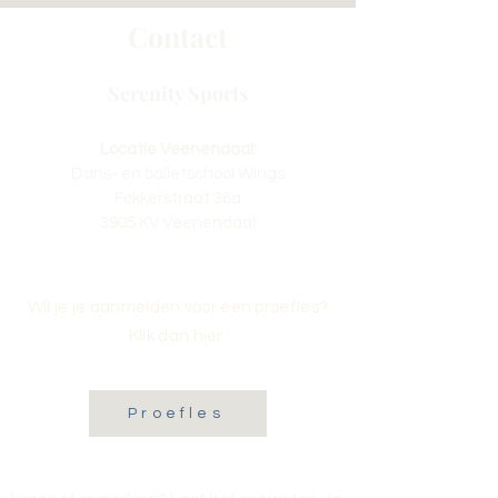
Contact
Serenity Sports
Locatie Veenendaal:
Dans- en balletschool Wings
Fokkerstraat 36a
3905 KV Veenendaal
Wil je je aanmelden voor een proefles?
Klik dan hier:
Proefles