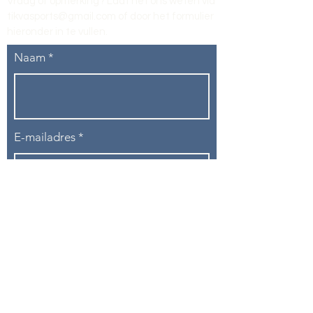
Vraag of opmerking? Laat het ons weten via
tikvasports@gmail.com
of door het formulier
hieronder in te vullen
.
Naam
E-mailadres
Telefoon
Onderwerp