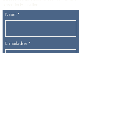
hieronder in te vullen
.
Naam
E-mailadres
Telefoon
Onderwerp
Bericht