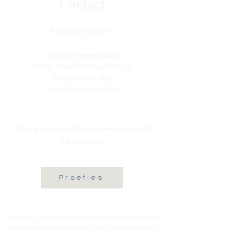
Contact
Serenity Sports
Locatie Veenendaal:
Dans- en balletschool Wings
Fokkerstraat 36a
3905 KV Veenendaal
Wil je je aanmelden voor een proefles?
Klik dan hier:
Proefles
Vraag of opmerking? Laat het ons weten via
tikvasports@gmail.com
of door het formulier