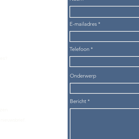
E-mailadres
Telefoon
les?
Onderwerp
Bericht
ezen.
nieuwsbrief.