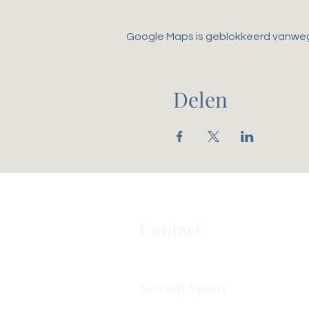
Google Maps is geblokkeerd vanwege 
Delen
Contact
Serenity Sports