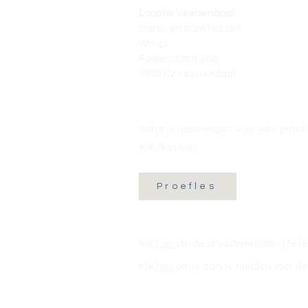
Locatie Veenendaal:
Dans- en balletschool
Wings
Fokkerstraat 36a
3905 KV Veenendaal
Wil je je aanmelden voor een proef
Klik dan hier:
Proefles
Klik
hier
om de privacyverklaring te l
Klik
hier
om je aan te melden voor de 