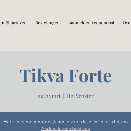
en & tarieven
Bestellingen
Aanmelden Veenendaal
Ove
Tikva Forte
ma 25 mrt
  |  
Het Venster
Het is niet meer mogelijk om je voor deze les in te schrijven
Andere lessen bekijken