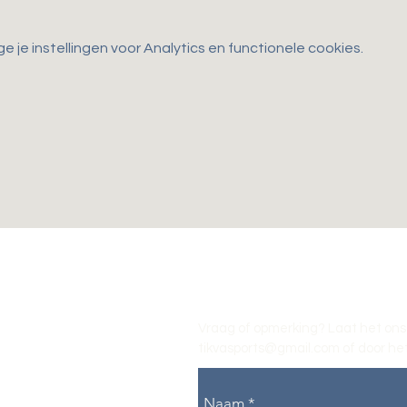
je instellingen voor Analytics en functionele cookies.
Vraag of opmerking? Laat het ons
tikvasports@gmail.com
of door het
Naam