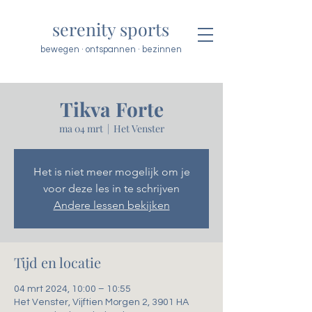
serenity sports
bewegen · ontspannen · bezinnen
Tikva Forte
ma 04 mrt
  |  
Het Venster
Het is niet meer mogelijk om je
voor deze les in te schrijven
Andere lessen bekijken
Tijd en locatie
04 mrt 2024, 10:00 – 10:55
Het Venster, Vijftien Morgen 2, 3901 HA