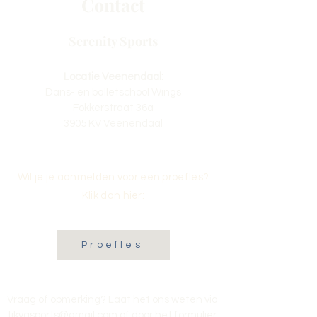
Contact
Serenity Sports
Locatie Veenendaal:
Dans- en balletschool Wings
Fokkerstraat 36a
3905 KV Veenendaal
Wil je je aanmelden voor een proefles?
Klik dan hier:
Proefles
Vraag of opmerking? Laat het ons weten via
tikvasports@gmail.com
of door het formulier