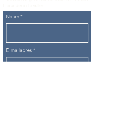
hieronder in te vullen
.
Naam
E-mailadres
Telefoon
Onderwerp
Bericht