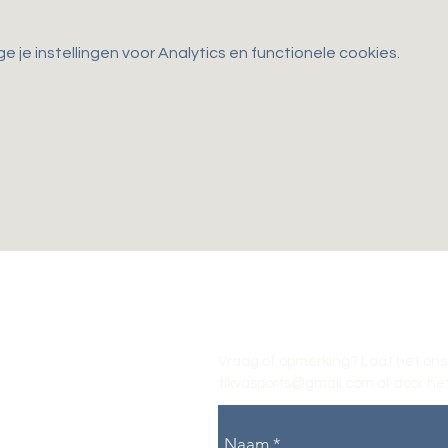
je instellingen voor Analytics en functionele cookies.
Vraag of opmerking? Laat het ons
tikvasports@gmail.com
of door het
Naam