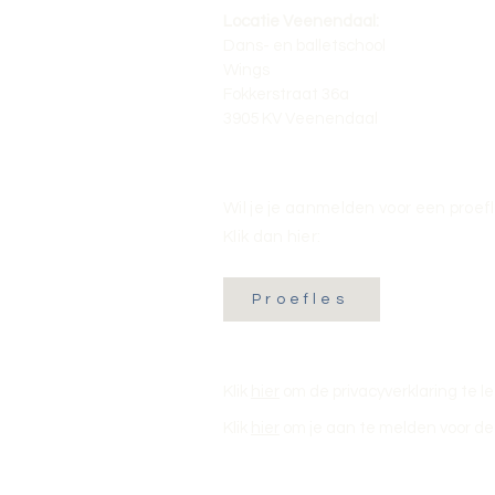
Locatie Veenendaal:
Dans- en balletschool
Wings
Fokkerstraat 36a
3905 KV Veenendaal
Wil je je aanmelden voor een proef
Klik dan hier:
Proefles
Klik
hier
om de privacyverklaring te l
Klik
hier
om je aan te melden voor de 