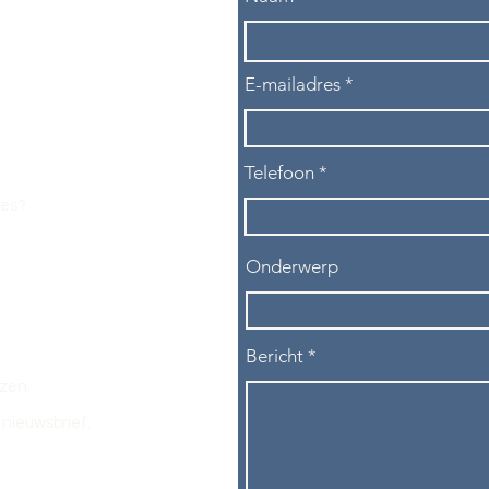
E-mailadres
Telefoon
les?
Onderwerp
Bericht
ezen.
nieuwsbrief.