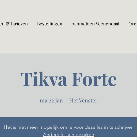
en & tarieven
Bestellingen
Aanmelden Veenendaal
Ove
Tikva Forte
ma 22 jan
  |  
Het Venster
Het is niet meer mogelijk om je voor deze les in te schrijven
Andere lessen bekijken