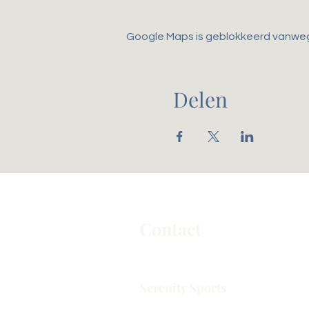
Google Maps is geblokkeerd vanwege 
Delen
Contact
Serenity Sports