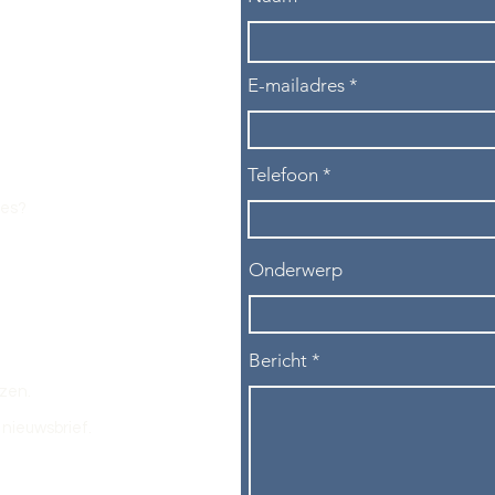
E-mailadres
Telefoon
les?
Onderwerp
Bericht
ezen.
nieuwsbrief.