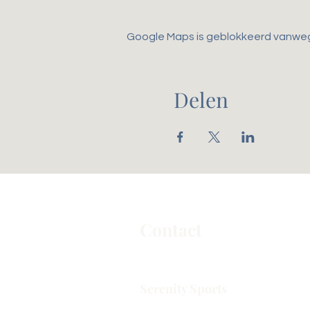
Google Maps is geblokkeerd vanwege 
Delen
Contact
Serenity Sports