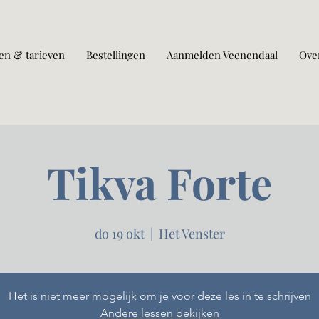
en & tarieven
Bestellingen
Aanmelden Veenendaal
Ove
Tikva Forte
do 19 okt
  |  
Het Venster
Het is niet meer mogelijk om je voor deze les in te schrijven
Andere lessen bekijken