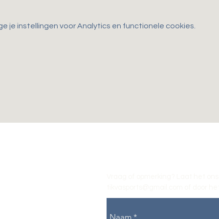
je instellingen voor Analytics en functionele cookies.
Vraag of opmerking? Laat het ons
tikvasports@gmail.com
of door het
Naam