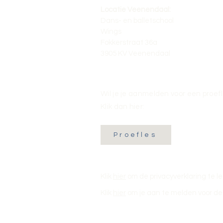
Locatie Veenendaal:
Dans- en balletschool
Wings
Fokkerstraat 36a
3905 KV Veenendaal
Wil je je aanmelden voor een proef
Klik dan hier:
Proefles
Klik
hier
om de privacyverklaring te l
Klik
hier
om je aan te melden voor de 