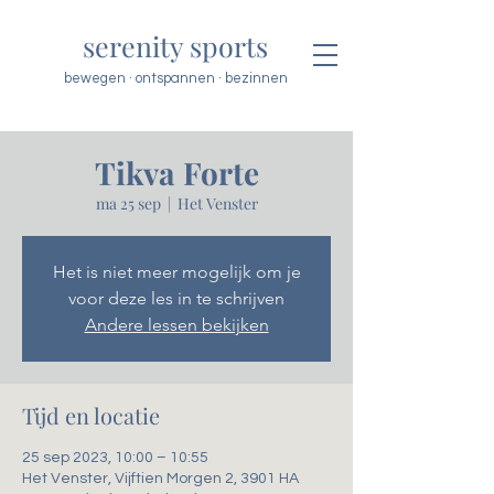
serenity sports
bewegen · ontspannen · bezinnen
Tikva Forte
ma 25 sep
  |  
Het Venster
Het is niet meer mogelijk om je
voor deze les in te schrijven
Andere lessen bekijken
Tijd en locatie
25 sep 2023, 10:00 – 10:55
Het Venster, Vijftien Morgen 2, 3901 HA