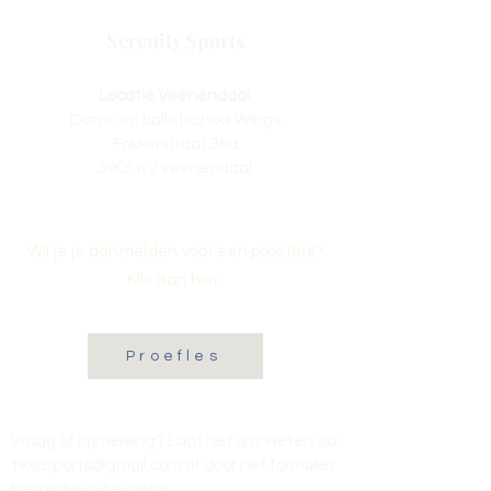
Serenity Sports
Locatie Veenendaal:
Dans- en balletschool Wings
Fokkerstraat 36a
3905 KV Veenendaal
Wil je je aanmelden voor een proefles?
Klik dan hier:
Proefles
Vraag of opmerking? Laat het ons weten via
tikvasports@gmail.com
of door het formulier
hieronder in te vullen
.