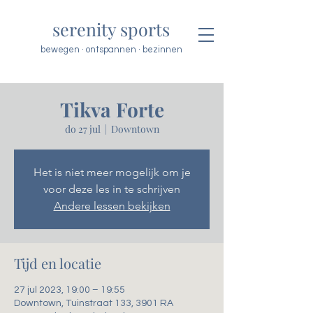
serenity sports
bewegen · ontspannen · bezinnen
Tikva Forte
do 27 jul
  |  
Downtown
Het is niet meer mogelijk om je
voor deze les in te schrijven
Andere lessen bekijken
Tijd en locatie
27 jul 2023, 19:00 – 19:55
Downtown, Tuinstraat 133, 3901 RA