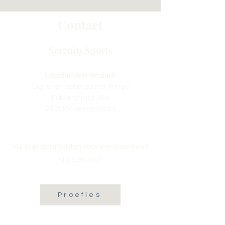
Contact
Serenity Sports
Locatie Veenendaal:
Dans- en balletschool Wings
Fokkerstraat 36a
3905 KV Veenendaal
Wil je je aanmelden voor een proefles?
Klik dan hier:
Proefles