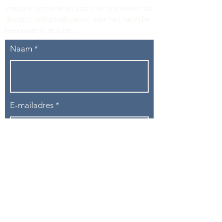
Vraag of opmerking? Laat het ons weten via
tikvasports@gmail.com
of door het formulier
hieronder in te vullen
.
Naam
E-mailadres
Telefoon
Onderwerp