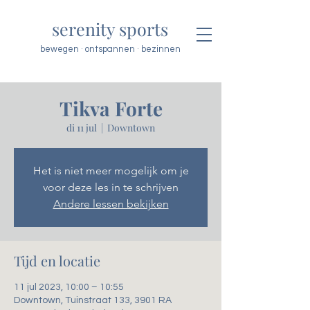
serenity sports
bewegen · ontspannen · bezinnen
Tikva Forte
di 11 jul
  |  
Downtown
Het is niet meer mogelijk om je
voor deze les in te schrijven
Andere lessen bekijken
Tijd en locatie
11 jul 2023, 10:00 – 10:55
Downtown, Tuinstraat 133, 3901 RA