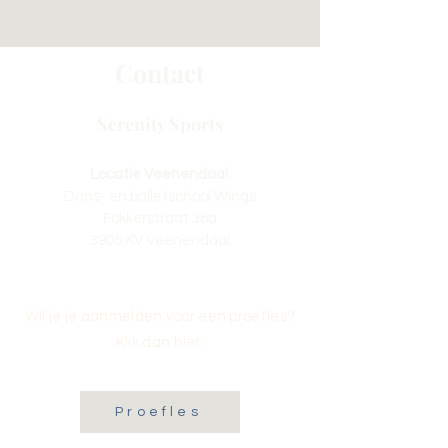
Contact
Serenity Sports
Locatie Veenendaal:
Dans- en balletschool Wings
Fokkerstraat 36a
3905 KV Veenendaal
Wil je je aanmelden voor een proefles?
Klik dan hier:
Proefles