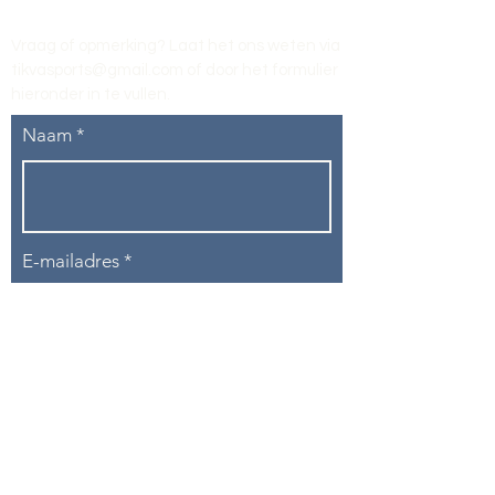
Vraag of opmerking? Laat het ons weten via
tikvasports@gmail.com
of door het formulier
hieronder in te vullen
.
Naam
E-mailadres
Telefoon
Onderwerp