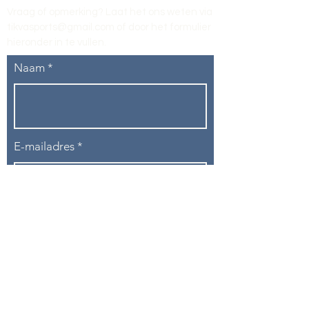
Vraag of opmerking? Laat het ons weten via
tikvasports@gmail.com
of door het formulier
hieronder in te vullen
.
Naam
E-mailadres
Telefoon
Onderwerp