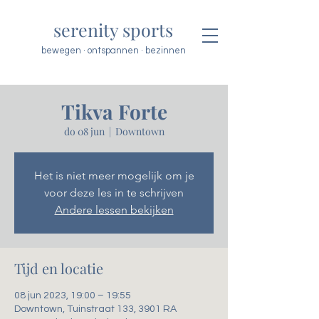
serenity sports
bewegen · ontspannen · bezinnen
Tikva Forte
do 08 jun
  |  
Downtown
Het is niet meer mogelijk om je
voor deze les in te schrijven
Andere lessen bekijken
Tijd en locatie
08 jun 2023, 19:00 – 19:55
Downtown, Tuinstraat 133, 3901 RA