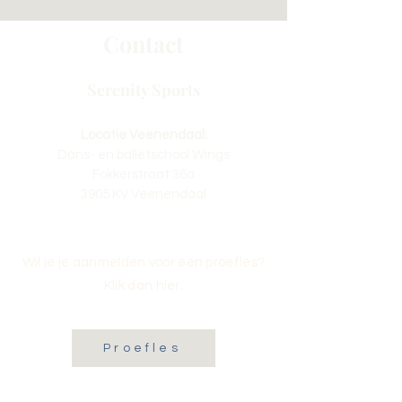
Contact
Serenity Sports
Locatie Veenendaal:
Dans- en balletschool Wings
Fokkerstraat 36a
3905 KV Veenendaal
Wil je je aanmelden voor een proefles?
Klik dan hier:
Proefles