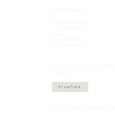
Serenity Sports
Locatie Veenendaal:
Dans- en balletschool
Wings
Fokkerstraat 36a
3905 KV Veenendaal
Wil je je aanmelden voor een proef
Klik dan hier:
Proefles
Klik
hier
om de privacyverklaring te l