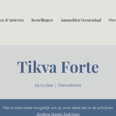
en & tarieven
Bestellingen
Aanmelden Veenendaal
Ove
Tikva Forte
za 03 jun
  |  
Downtown
Het is niet meer mogelijk om je voor deze les in te schrijven
Andere lessen bekijken