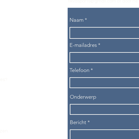
tikvasports@gmail.com
of door het
Naam
E-mailadres
Telefoon
les?
Onderwerp
Bericht
ezen.