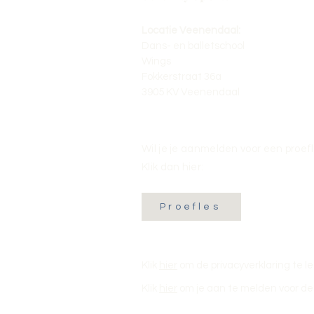
Locatie Veenendaal:
Dans- en balletschool
Wings
Fokkerstraat 36a
3905 KV Veenendaal
Wil je je aanmelden voor een proef
Klik dan hier:
Proefles
Klik
hier
om de privacyverklaring te l
Klik
hier
om je aan te melden voor de 