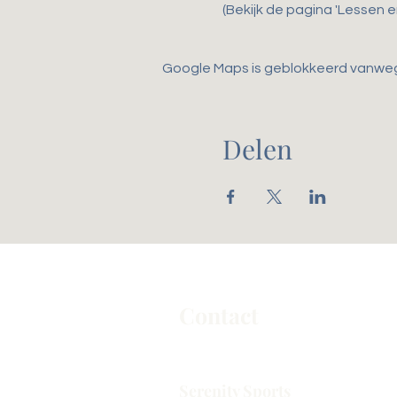
(Bekijk de pagina 'Lessen 
Google Maps is geblokkeerd vanwege 
Delen
Contact
Serenity Sports