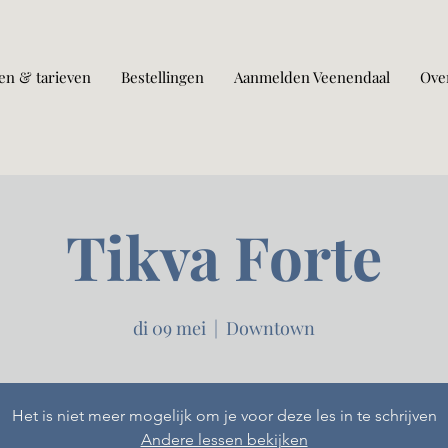
en & tarieven
Bestellingen
Aanmelden Veenendaal
Ove
Tikva Forte
di 09 mei
  |  
Downtown
Het is niet meer mogelijk om je voor deze les in te schrijven
Andere lessen bekijken