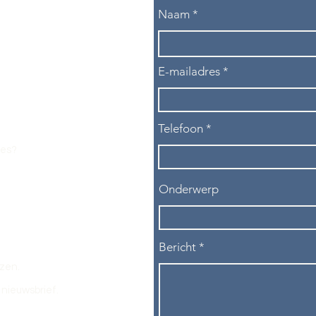
Naam
E-mailadres
Telefoon
les?
Onderwerp
Bericht
ezen.
nieuwsbrief.