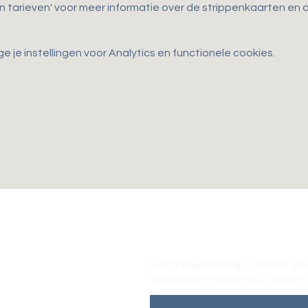
en tarieven' voor meer informatie over de strippenkaarten e
je instellingen voor Analytics en functionele cookies.
Vraag of opmerking? Laat het ons
tikvasports@gmail.com
of door het