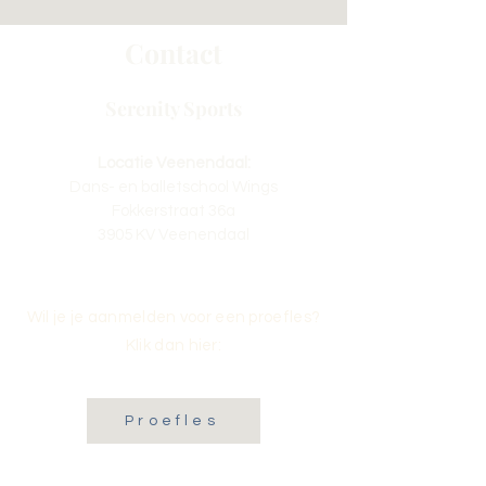
Contact
Serenity Sports
Locatie Veenendaal:
Dans- en balletschool Wings
Fokkerstraat 36a
3905 KV Veenendaal
Wil je je aanmelden voor een proefles?
Klik dan hier:
Proefles