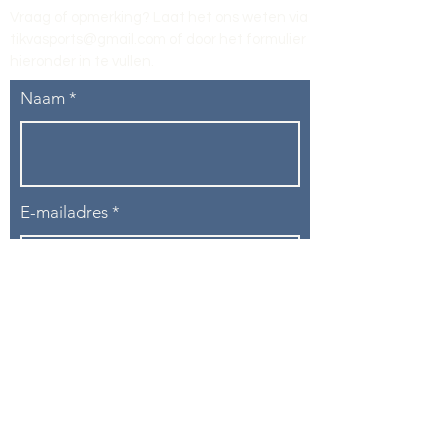
Vraag of opmerking? Laat het ons weten via
tikvasports@gmail.com
of door het formulier
hieronder in te vullen
.
Naam
E-mailadres
Telefoon
Onderwerp