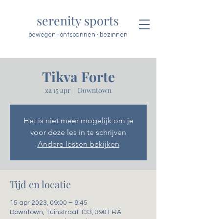
serenity sports
bewegen · ontspannen · bezinnen
Tikva Forte
za 15 apr
  |  
Downtown
Het is niet meer mogelijk om je
voor deze les in te schrijven
Andere lessen bekijken
Tijd en locatie
15 apr 2023, 09:00 – 9:45
Downtown, Tuinstraat 133, 3901 RA