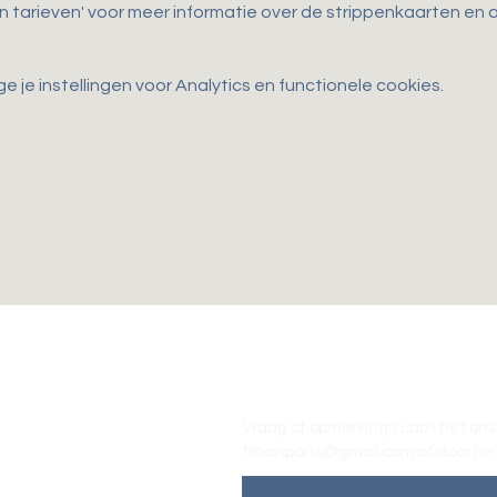
en tarieven' voor meer informatie over de strippenkaarten e
je instellingen voor Analytics en functionele cookies.
Vraag of opmerking? Laat het ons
tikvasports@gmail.com
of door het