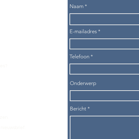
Naam
E-mailadres
Telefoon
les?
Onderwerp
Bericht
ezen.
nieuwsbrief.