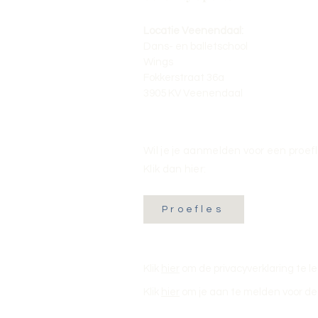
Locatie Veenendaal:
Dans- en balletschool
Wings
Fokkerstraat 36a
3905 KV Veenendaal
Wil je je aanmelden voor een proef
Klik dan hier:
Proefles
Klik
hier
om de privacyverklaring te l
Klik
hier
om je aan te melden voor de 