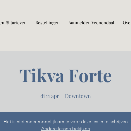
en & tarieven
Bestellingen
Aanmelden Veenendaal
Ove
Tikva Forte
di 11 apr
  |  
Downtown
Het is niet meer mogelijk om je voor deze les in te schrijven
Andere lessen bekijken