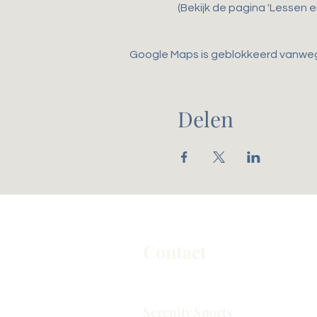
(Bekijk de pagina 'Lessen 
Google Maps is geblokkeerd vanwege 
Delen
Contact
Serenity Sports