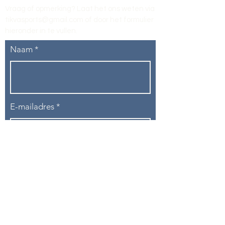
Vraag of opmerking? Laat het ons weten via
tikvasports@gmail.com
of door het formulier
hieronder in te vullen
.
Naam
E-mailadres
Telefoon
Onderwerp