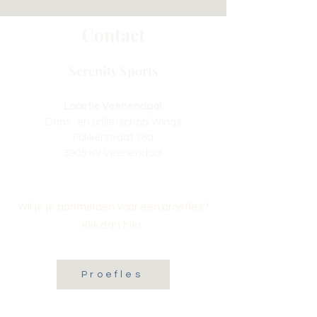
Contact
Serenity Sports
Locatie Veenendaal:
Dans- en balletschool Wings
Fokkerstraat 36a
3905 KV Veenendaal
Wil je je aanmelden voor een proefles?
Klik dan hier:
Proefles