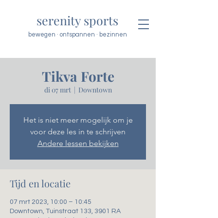
serenity sports
bewegen · ontspannen · bezinnen
Tikva Forte
di 07 mrt
  |  
Downtown
Het is niet meer mogelijk om je
voor deze les in te schrijven
Andere lessen bekijken
Tijd en locatie
07 mrt 2023, 10:00 – 10:45
Downtown, Tuinstraat 133, 3901 RA