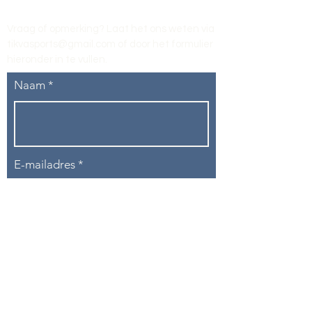
Vraag of opmerking? Laat het ons weten via
tikvasports@gmail.com
of door het formulier
hieronder in te vullen
.
Naam
E-mailadres
Telefoon
Onderwerp