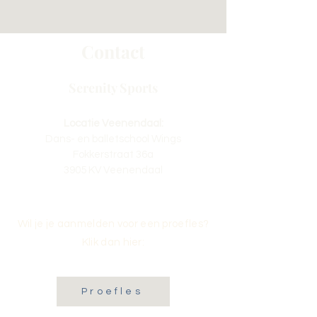
Contact
Serenity Sports
Locatie Veenendaal:
Dans- en balletschool Wings
Fokkerstraat 36a
3905 KV Veenendaal
Wil je je aanmelden voor een proefles?
Klik dan hier:
Proefles