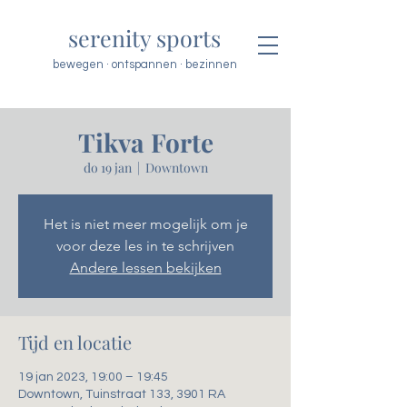
serenity sports
bewegen · ontspannen · bezinnen
Tikva Forte
do 19 jan
  |  
Downtown
Het is niet meer mogelijk om je
voor deze les in te schrijven
Andere lessen bekijken
Tijd en locatie
19 jan 2023, 19:00 – 19:45
Downtown, Tuinstraat 133, 3901 RA