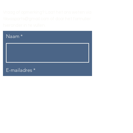
Vraag of opmerking? Laat het ons weten via
tikvasports@gmail.com
of door het formulier
hieronder in te vullen
.
Naam
E-mailadres
Telefoon
Onderwerp