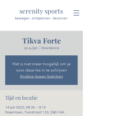
serenity sports
bewegen · ontspannen · bezinnen
Tikva Forte
za 14 jan
  |  
Downtown
Het is niet meer mogelijk om je
voor deze les in te schrijven
Andere lessen bekijken
Tijd en locatie
14 jan 2023, 08:30 – 9:15
Downtown, Tuinstraat 133, 3901 RA