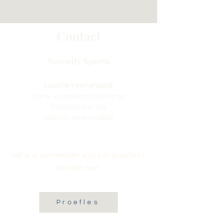
Contact
Serenity Sports
Locatie Veenendaal:
Dans- en balletschool Wings
Fokkerstraat 36a
3905 KV Veenendaal
Wil je je aanmelden voor een proefles?
Klik dan hier:
Proefles