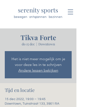
serenity sports
bewegen · ontspannen · bezinnen
Tikva Forte
do 15 dec
  |  
Downtown
Het is niet meer mogelijk om je
voor deze les in te schrijven
Andere lessen bekijken
Tijd en locatie
15 dec 2022, 19:00 – 19:45
Downtown, Tuinstraat 133, 3901 RA