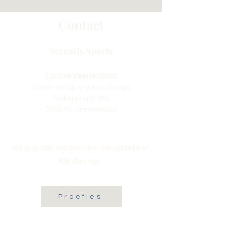
Contact
Serenity Sports
Locatie Veenendaal:
Dans- en balletschool Wings
Fokkerstraat 36a
3905 KV Veenendaal
Wil je je aanmelden voor een proefles?
Klik dan hier:
Proefles