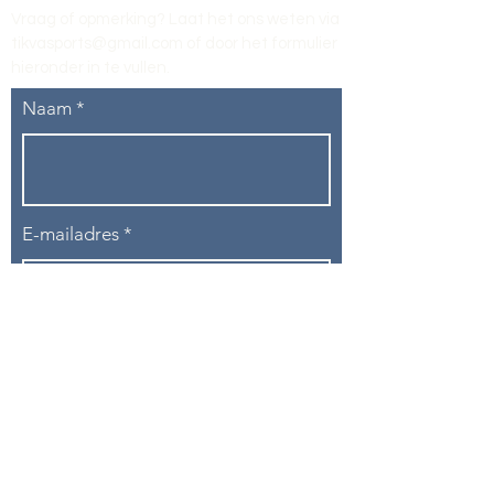
Vraag of opmerking? Laat het ons weten via
tikvasports@gmail.com
of door het formulier
hieronder in te vullen
.
Naam
E-mailadres
Telefoon
Onderwerp