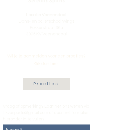
Serenity Sports
Locatie Veenendaal:
Dans- en balletschool Wings
Fokkerstraat 36a
3905 KV Veenendaal
Wil je je aanmelden voor een proefles?
Klik dan hier:
Proefles
Vraag of opmerking? Laat het ons weten via
tikvasports@gmail.com
of door het formulier
hieronder in te vullen
.
Naam