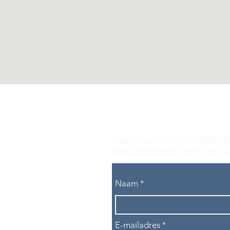
Vraag of opmerking? Laat het ons
tikvasports@gmail.com
of door het
Naam
E-mailadres