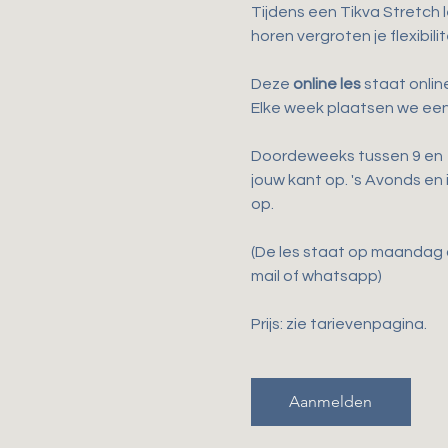
Tijdens een Tikva Stretch 
horen vergroten je flexibil
Deze 
online les
 staat onli
Elke week plaatsen we een
Doordeweeks tussen 9 en 17
jouw kant op. 's Avonds en
op.
(De les staat op maandag o
mail of whatsapp)
Prijs: zie tarievenpagina. 
Aanmelden