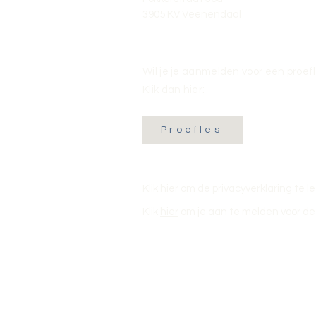
3905 KV Veenendaal
Wil je je aanmelden voor een proef
Klik dan hier:
Proefles
Klik
hier
om de privacyverklaring te l
Klik
hier
om je aan te melden voor de 