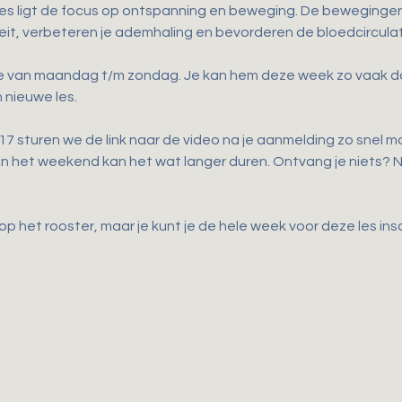
les ligt de focus op ontspanning en beweging. De bewegingen d
iteit, verbeteren je ademhaling en bevorderen de bloedcirculat
ne van maandag t/m zondag. Je kan hem deze week zo vaak doen 
 nieuwe les.
 sturen we de link naar de video na je aanmelding zo snel mog
 in het weekend kan het wat langer duren. Ontvang je niets?
p het rooster, maar je kunt je de hele week voor deze les ins