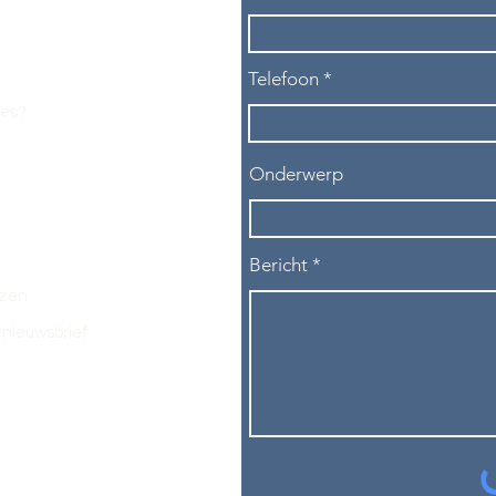
Telefoon
les?
Onderwerp
Bericht
ezen.
nieuwsbrief.