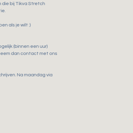
ie bij Tikva Stretch 
ie.
als je wilt :)
elijk (binnen een uur) 
 Neem dan contact met ons 
chrijven. Na maandag via 