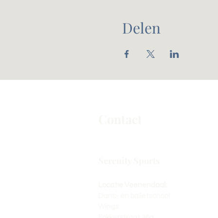
Delen
Contact
Serenity Sports
Locatie Veenendaal:
Dans- en balletschool
Wings
Fokkerstraat 36a