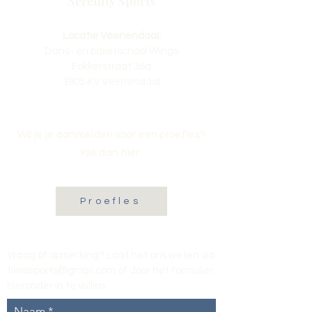
Serenity Sports
Locatie Veenendaal:
Dans- en balletschool Wings
Fokkerstraat 36a
3905 KV Veenendaal
Wil je je aanmelden voor een proefles?
Klik dan hier:
Proefles
Vraag of opmerking? Laat het ons weten via
tikvasports@gmail.com
of door het formulier
hieronder in te vullen
.
Naam