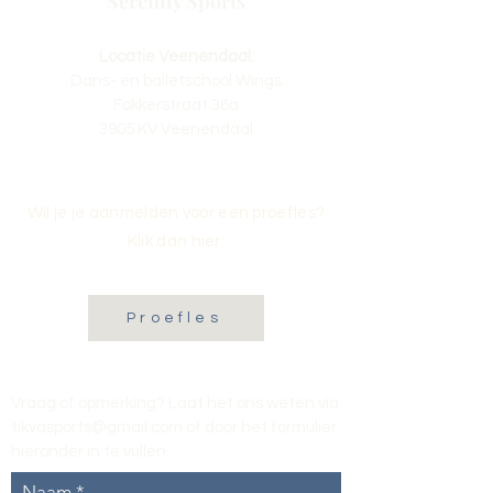
Serenity Sports
Locatie Veenendaal:
Dans- en balletschool Wings
Fokkerstraat 36a
3905 KV Veenendaal
Wil je je aanmelden voor een proefles?
Klik dan hier:
Proefles
Vraag of opmerking? Laat het ons weten via
tikvasports@gmail.com
of door het formulier
hieronder in te vullen
.
Naam