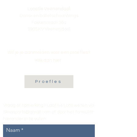
Locatie Veenendaal:
Dans- en balletschool Wings
Fokkerstraat 36a
3905 KV Veenendaal
Wil je je aanmelden voor een proefles?
Klik dan hier:
Proefles
Vraag of opmerking? Laat het ons weten via
tikvasports@gmail.com
of door het formulier
hieronder in te vullen
.
Naam