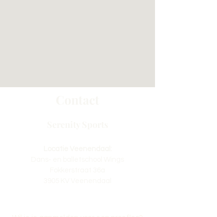
Contact
Serenity Sports
Locatie Veenendaal:
Dans- en balletschool Wings
Fokkerstraat 36a
3905 KV Veenendaal