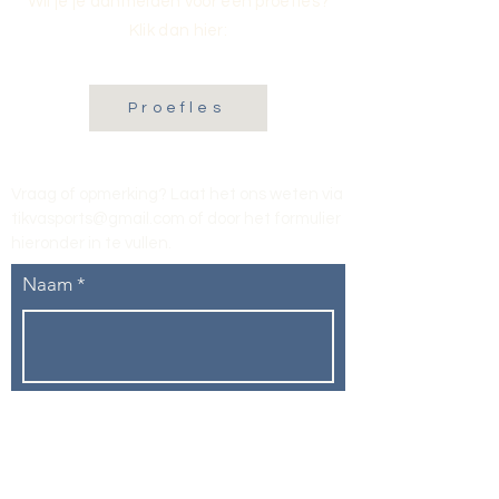
Wil je je aanmelden voor een proefles?
Klik dan hier:
Proefles
Vraag of opmerking? Laat het ons weten via
tikvasports@gmail.com
of door het formulier
hieronder in te vullen
.
Naam
E-mailadres