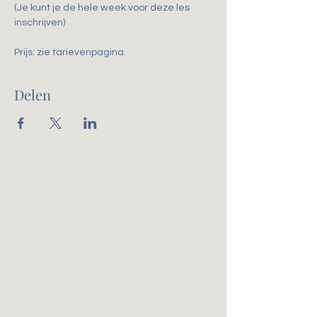
(Je kunt je de hele week voor deze les 
inschrijven)
Prijs: zie tarievenpagina. 
Delen