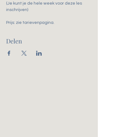
(Je kunt je de hele week voor deze les 
inschrijven)
Prijs: zie tarievenpagina. 
Delen