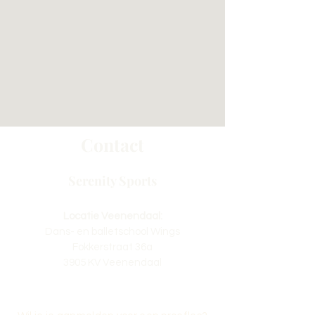
Contact
Serenity Sports
Locatie Veenendaal:
Dans- en balletschool Wings
Fokkerstraat 36a
3905 KV Veenendaal