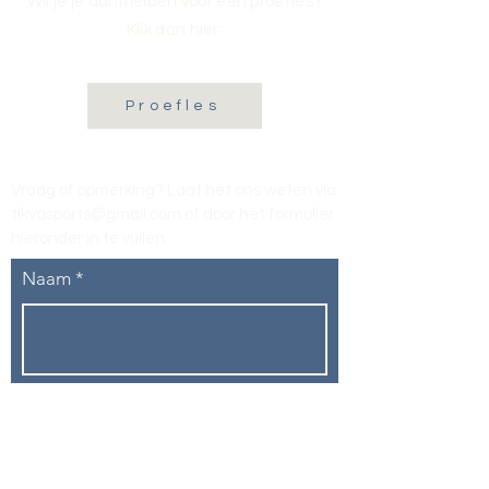
Wil je je aanmelden voor een proefles?
Klik dan hier:
Proefles
Vraag of opmerking? Laat het ons weten via
tikvasports@gmail.com
of door het formulier
hieronder in te vullen
.
Naam
E-mailadres