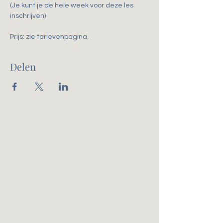
(Je kunt je de hele week voor deze les 
inschrijven)
Prijs: zie tarievenpagina. 
Delen