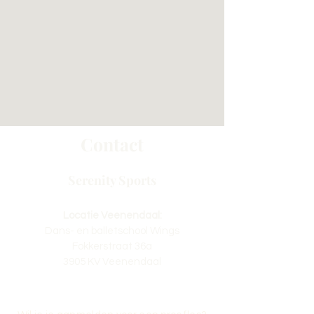
Contact
Serenity Sports
Locatie Veenendaal:
Dans- en balletschool Wings
Fokkerstraat 36a
3905 KV Veenendaal