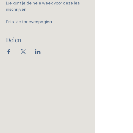
(Je kunt je de hele week voor deze les 
inschrijven)
Prijs: zie tarievenpagina. 
Delen