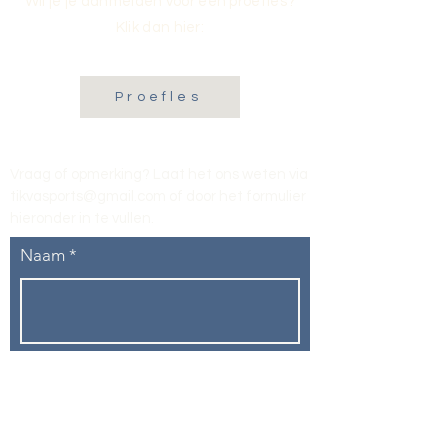
Wil je je aanmelden voor een proefles?
Klik dan hier:
Proefles
Vraag of opmerking? Laat het ons weten via
tikvasports@gmail.com
of door het formulier
hieronder in te vullen
.
Naam
E-mailadres