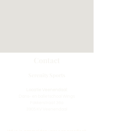
Contact
Serenity Sports
Locatie Veenendaal:
Dans- en balletschool Wings
Fokkerstraat 36a
3905 KV Veenendaal