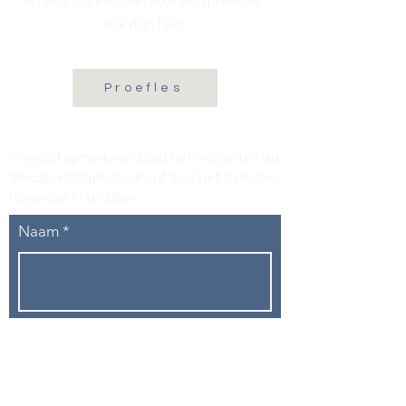
Wil je je aanmelden voor een proefles?
Klik dan hier:
Proefles
Vraag of opmerking? Laat het ons weten via
tikvasports@gmail.com
of door het formulier
hieronder in te vullen
.
Naam
E-mailadres