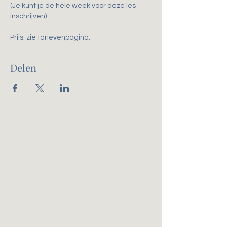
(Je kunt je de hele week voor deze les 
inschrijven)
Prijs: zie tarievenpagina. 
Delen