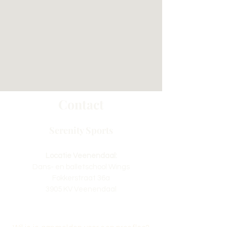
Contact
Serenity Sports
Locatie Veenendaal:
Dans- en balletschool Wings
Fokkerstraat 36a
3905 KV Veenendaal