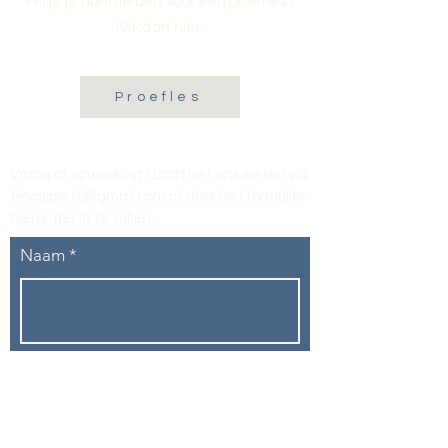
Wil je je aanmelden voor een proefles?
Klik dan hier:
Proefles
Vraag of opmerking? Laat het ons weten via
tikvasports@gmail.com
of door het formulier
hieronder in te vullen
.
Naam
E-mailadres