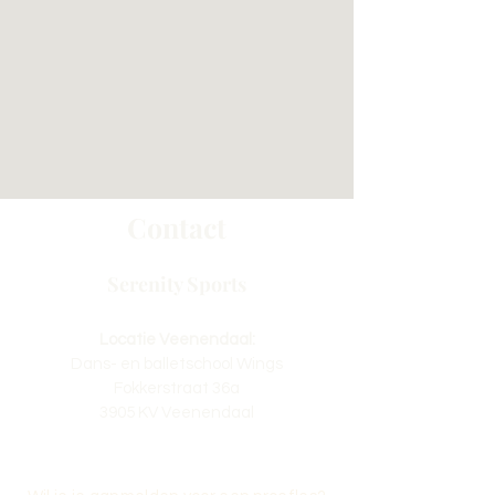
Contact
Serenity Sports
Locatie Veenendaal:
Dans- en balletschool Wings
Fokkerstraat 36a
3905 KV Veenendaal