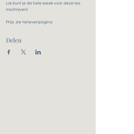
(Je kunt je de hele week voor deze les 
inschrijven)
Prijs: zie tarievenpagina. 
Delen