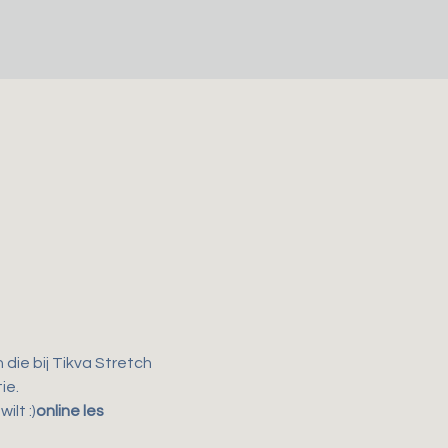
ie bij Tikva Stretch 
ie.
lt :)
online les