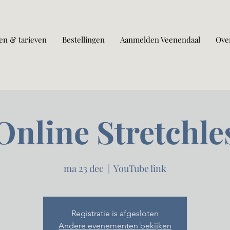
en & tarieven
Bestellingen
Aanmelden Veenendaal
Ove
Online Stretchle
ma 23 dec
  |  
YouTube link
Registratie is afgesloten
Andere evenementen bekijken