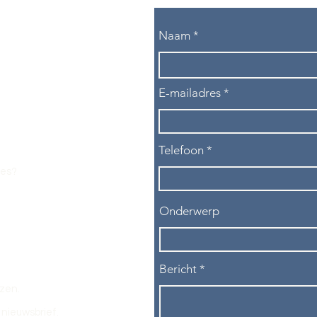
Naam
E-mailadres
Telefoon
les?
Onderwerp
Bericht
ezen.
nieuwsbrief.