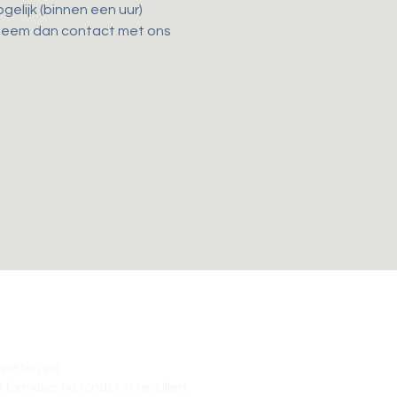
elijk (binnen een uur) 
 Neem dan contact met ons 
 weten via
 formulier hieronder in te vullen
.