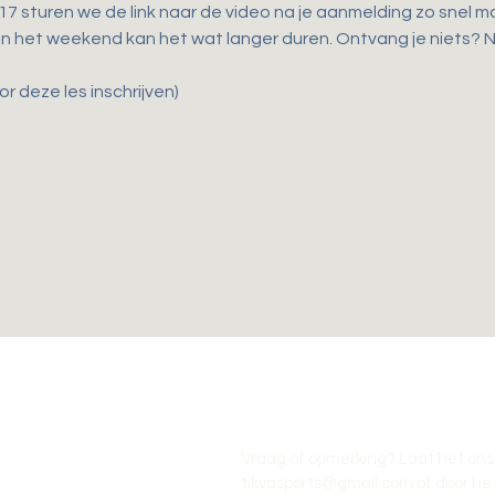
 sturen we de link naar de video na je aanmelding zo snel mog
 in het weekend kan het wat langer duren. Ontvang je niets?
r deze les inschrijven)
Vraag of opmerking? Laat het ons
tikvasports@gmail.com
of door het