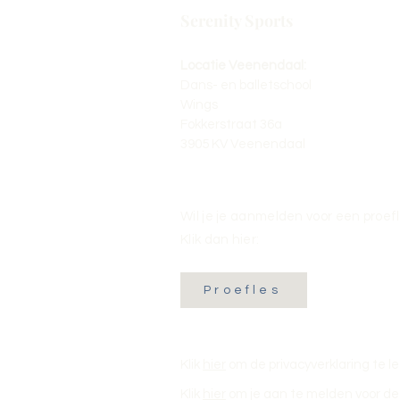
Serenity Sports
Locatie Veenendaal:
Dans- en balletschool
Wings
Fokkerstraat 36a
3905 KV Veenendaal
Wil je je aanmelden voor een proef
Klik dan hier:
Proefles
Klik
hier
om de privacyverklaring te l
Klik
hier
om je aan te melden voor de 