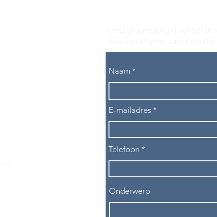
Vraag of opmerking? Laat het ons
tikvasports@gmail.com
of door het
Naam
E-mailadres
Telefoon
les?
Onderwerp