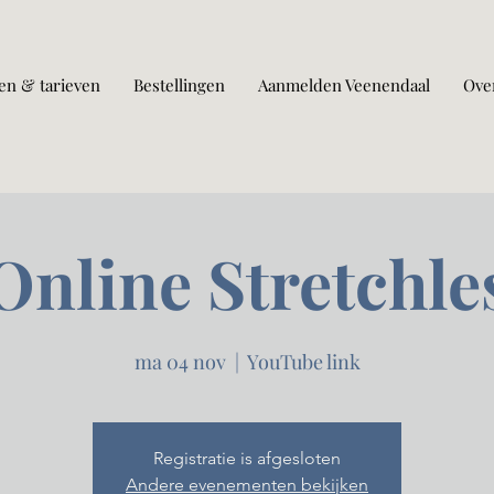
en & tarieven
Bestellingen
Aanmelden Veenendaal
Ove
Online Stretchle
ma 04 nov
  |  
YouTube link
Registratie is afgesloten
Andere evenementen bekijken