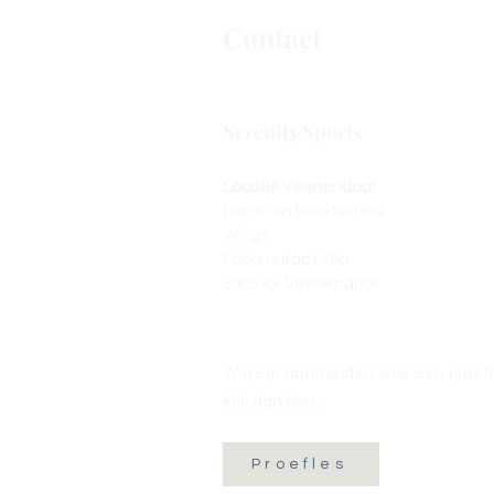
Contact
Serenity Sports
Locatie Veenendaal:
Dans- en balletschool
Wings
Fokkerstraat 36a
3905 KV Veenendaal
Wil je je aanmelden voor een proef
Klik dan hier:
Proefles