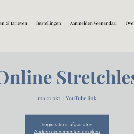
en & tarieven
Bestellingen
Aanmelden Veenendaal
Ove
Online Stretchle
ma 21 okt
  |  
YouTube link
Registratie is afgesloten
Andere evenementen bekijken