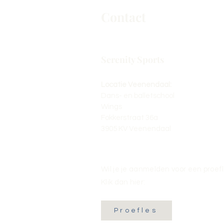
Contact
Serenity Sports
Locatie Veenendaal:
Dans- en balletschool
Wings
Fokkerstraat 36a
3905 KV Veenendaal
Wil je je aanmelden voor een proef
Klik dan hier:
Proefles