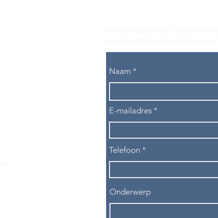
Vraag of opmerking? Laat het ons
tikvasports@gmail.com
of door het
Naam
E-mailadres
Telefoon
les?
Onderwerp